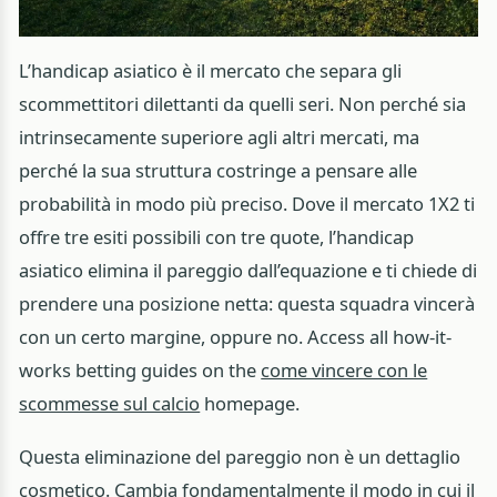
L’handicap asiatico è il mercato che separa gli
scommettitori dilettanti da quelli seri. Non perché sia
intrinsecamente superiore agli altri mercati, ma
perché la sua struttura costringe a pensare alle
probabilità in modo più preciso. Dove il mercato 1X2 ti
offre tre esiti possibili con tre quote, l’handicap
asiatico elimina il pareggio dall’equazione e ti chiede di
prendere una posizione netta: questa squadra vincerà
con un certo margine, oppure no. Access all how-it-
works betting guides on the
come vincere con le
scommesse sul calcio
homepage.
Questa eliminazione del pareggio non è un dettaglio
cosmetico. Cambia fondamentalmente il modo in cui il