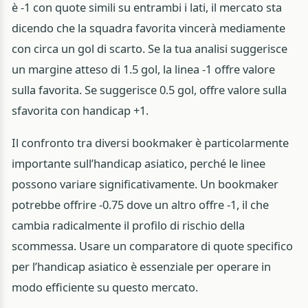
è -1 con quote simili su entrambi i lati, il mercato sta
dicendo che la squadra favorita vincerà mediamente
con circa un gol di scarto. Se la tua analisi suggerisce
un margine atteso di 1.5 gol, la linea -1 offre valore
sulla favorita. Se suggerisce 0.5 gol, offre valore sulla
sfavorita con handicap +1.
Il confronto tra diversi bookmaker è particolarmente
importante sull’handicap asiatico, perché le linee
possono variare significativamente. Un bookmaker
potrebbe offrire -0.75 dove un altro offre -1, il che
cambia radicalmente il profilo di rischio della
scommessa. Usare un comparatore di quote specifico
per l’handicap asiatico è essenziale per operare in
modo efficiente su questo mercato.