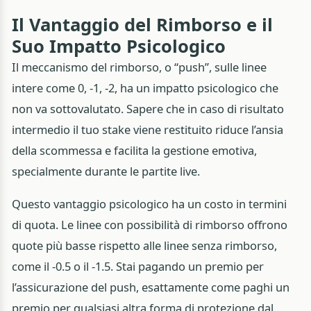
Il Vantaggio del Rimborso e il
Suo Impatto Psicologico
Il meccanismo del rimborso, o “push”, sulle linee
intere come 0, -1, -2, ha un impatto psicologico che
non va sottovalutato. Sapere che in caso di risultato
intermedio il tuo stake viene restituito riduce l’ansia
della scommessa e facilita la gestione emotiva,
specialmente durante le partite live.
Questo vantaggio psicologico ha un costo in termini
di quota. Le linee con possibilità di rimborso offrono
quote più basse rispetto alle linee senza rimborso,
come il -0.5 o il -1.5. Stai pagando un premio per
l’assicurazione del push, esattamente come paghi un
premio per qualsiasi altra forma di protezione dal