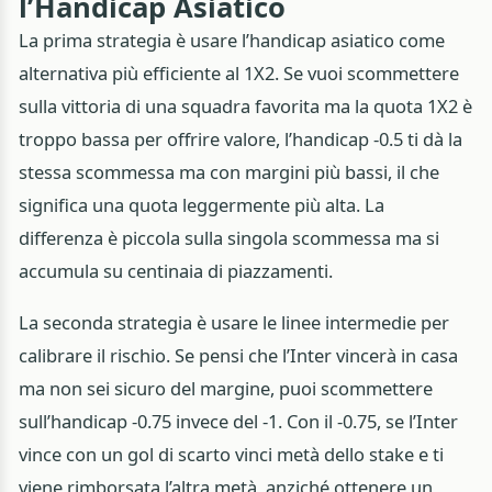
l’Handicap Asiatico
La prima strategia è usare l’handicap asiatico come
alternativa più efficiente al 1X2. Se vuoi scommettere
sulla vittoria di una squadra favorita ma la quota 1X2 è
troppo bassa per offrire valore, l’handicap -0.5 ti dà la
stessa scommessa ma con margini più bassi, il che
significa una quota leggermente più alta. La
differenza è piccola sulla singola scommessa ma si
accumula su centinaia di piazzamenti.
La seconda strategia è usare le linee intermedie per
calibrare il rischio. Se pensi che l’Inter vincerà in casa
ma non sei sicuro del margine, puoi scommettere
sull’handicap -0.75 invece del -1. Con il -0.75, se l’Inter
vince con un gol di scarto vinci metà dello stake e ti
viene rimborsata l’altra metà, anziché ottenere un