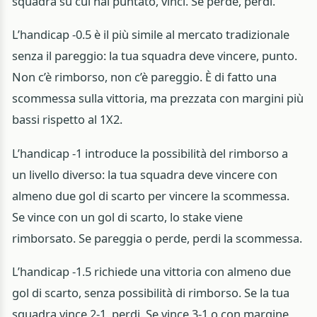
squadra su cui hai puntato, vinci. Se perde, perdi.
L’handicap -0.5 è il più simile al mercato tradizionale
senza il pareggio: la tua squadra deve vincere, punto.
Non c’è rimborso, non c’è pareggio. È di fatto una
scommessa sulla vittoria, ma prezzata con margini più
bassi rispetto al 1X2.
L’handicap -1 introduce la possibilità del rimborso a
un livello diverso: la tua squadra deve vincere con
almeno due gol di scarto per vincere la scommessa.
Se vince con un gol di scarto, lo stake viene
rimborsato. Se pareggia o perde, perdi la scommessa.
L’handicap -1.5 richiede una vittoria con almeno due
gol di scarto, senza possibilità di rimborso. Se la tua
squadra vince 2-1, perdi. Se vince 3-1 o con margine