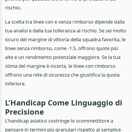
rischio.
La scelta tra linee con e senza rimborso dipende dalla
tua analisi e dalla tua tolleranza al rischio. Se sei molto
sicuro del margine di vittoria della squadra favorita, le
linee senza rimborso, come -1.5, offrono quote più
alte e un rendimento potenziale maggiore. Se la tua
stima del margine è incerta, le linee con rimborso
offrono una rete di sicurezza che giustifica la quota
inferiore.
L’Handicap Come Linguaggio di
Precisione
L’handicap asiatico costringe lo scommettitore a
pensare in termini più granulari rispetto al semplice