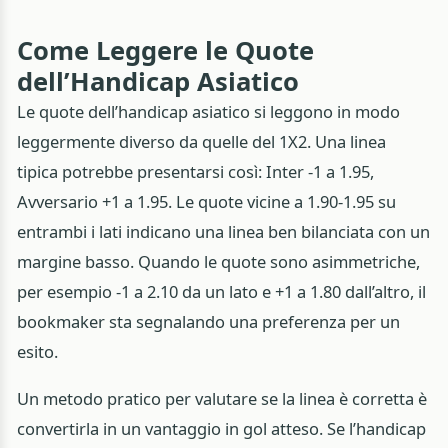
Come Leggere le Quote
dell’Handicap Asiatico
Le quote dell’handicap asiatico si leggono in modo
leggermente diverso da quelle del 1X2. Una linea
tipica potrebbe presentarsi così: Inter -1 a 1.95,
Avversario +1 a 1.95. Le quote vicine a 1.90-1.95 su
entrambi i lati indicano una linea ben bilanciata con un
margine basso. Quando le quote sono asimmetriche,
per esempio -1 a 2.10 da un lato e +1 a 1.80 dall’altro, il
bookmaker sta segnalando una preferenza per un
esito.
Un metodo pratico per valutare se la linea è corretta è
convertirla in un vantaggio in gol atteso. Se l’handicap