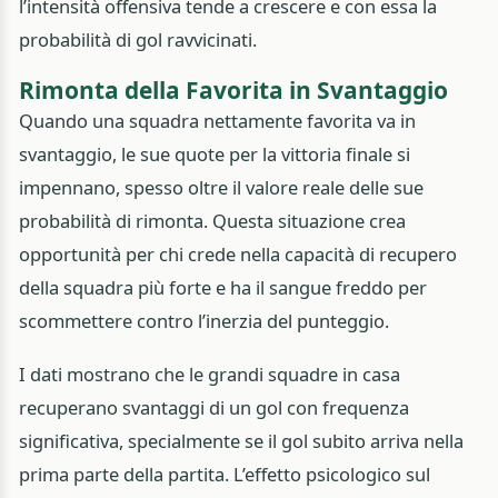
l’intensità offensiva tende a crescere e con essa la
probabilità di gol ravvicinati.
Rimonta della Favorita in Svantaggio
Quando una squadra nettamente favorita va in
svantaggio, le sue quote per la vittoria finale si
impennano, spesso oltre il valore reale delle sue
probabilità di rimonta. Questa situazione crea
opportunità per chi crede nella capacità di recupero
della squadra più forte e ha il sangue freddo per
scommettere contro l’inerzia del punteggio.
I dati mostrano che le grandi squadre in casa
recuperano svantaggi di un gol con frequenza
significativa, specialmente se il gol subito arriva nella
prima parte della partita. L’effetto psicologico sul