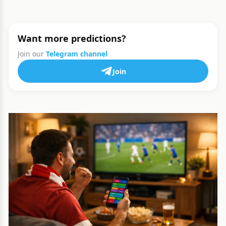
Want more predictions?
Join our
Telegram channel
Join