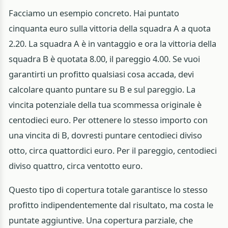
Facciamo un esempio concreto. Hai puntato
cinquanta euro sulla vittoria della squadra A a quota
2.20. La squadra A è in vantaggio e ora la vittoria della
squadra B è quotata 8.00, il pareggio 4.00. Se vuoi
garantirti un profitto qualsiasi cosa accada, devi
calcolare quanto puntare su B e sul pareggio. La
vincita potenziale della tua scommessa originale è
centodieci euro. Per ottenere lo stesso importo con
una vincita di B, dovresti puntare centodieci diviso
otto, circa quattordici euro. Per il pareggio, centodieci
diviso quattro, circa ventotto euro.
Questo tipo di copertura totale garantisce lo stesso
profitto indipendentemente dal risultato, ma costa le
puntate aggiuntive. Una copertura parziale, che