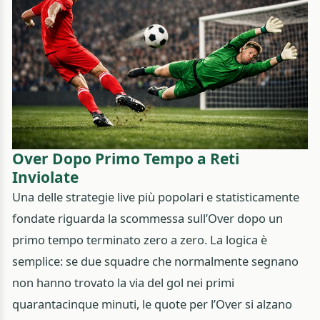
Over Dopo Primo Tempo a Reti
Inviolate
Una delle strategie live più popolari e statisticamente
fondate riguarda la scommessa sull’Over dopo un
primo tempo terminato zero a zero. La logica è
semplice: se due squadre che normalmente segnano
non hanno trovato la via del gol nei primi
quarantacinque minuti, le quote per l’Over si alzano