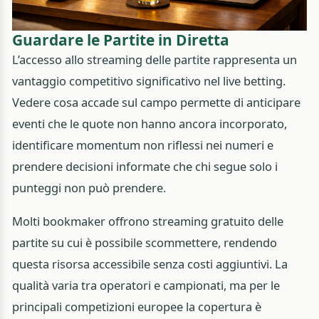
Guardare le Partite in Diretta
L’accesso allo streaming delle partite rappresenta un
vantaggio competitivo significativo nel live betting.
Vedere cosa accade sul campo permette di anticipare
eventi che le quote non hanno ancora incorporato,
identificare momentum non riflessi nei numeri e
prendere decisioni informate che chi segue solo i
punteggi non può prendere.
Molti bookmaker offrono streaming gratuito delle
partite su cui è possibile scommettere, rendendo
questa risorsa accessibile senza costi aggiuntivi. La
qualità varia tra operatori e campionati, ma per le
principali competizioni europee la copertura è