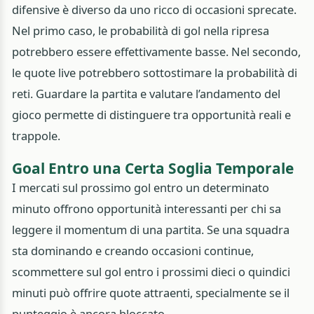
difensive è diverso da uno ricco di occasioni sprecate.
Nel primo caso, le probabilità di gol nella ripresa
potrebbero essere effettivamente basse. Nel secondo,
le quote live potrebbero sottostimare la probabilità di
reti. Guardare la partita e valutare l’andamento del
gioco permette di distinguere tra opportunità reali e
trappole.
Goal Entro una Certa Soglia Temporale
I mercati sul prossimo gol entro un determinato
minuto offrono opportunità interessanti per chi sa
leggere il momentum di una partita. Se una squadra
sta dominando e creando occasioni continue,
scommettere sul gol entro i prossimi dieci o quindici
minuti può offrire quote attraenti, specialmente se il
punteggio è ancora bloccato.