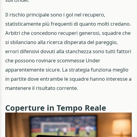
Il rischio principale sono i gol nel recupero,
statisticamente più frequenti di quanto molti credano.
Arbitri che concedono recuperi generosi, squadre che
si sbilanciano alla ricerca disperata del pareggio,
errori difensivi dovuti alla stanchezza sono tutti fattori
che possono rovinare scommesse Under
apparentemente sicure. La strategia funziona meglio
in partite dove entrambe le squadre hanno interesse a
mantenere il risultato corrente.
Coperture in Tempo Reale