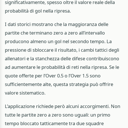
significativamente, spesso oltre il valore reale della
probabilità di gol nella ripresa.
I dati storici mostrano che la maggioranza delle
partite che terminano zero a zero all’intervallo
producono almeno un gol nel secondo tempo. La
pressione di sbloccare il risultato, i cambi tattici degli
allenatori e la stanchezza delle difese contribuiscono
ad aumentare le probabilità di reti nella ripresa. Se le
quote offerte per l’Over 0.5 o l’Over 1.5 sono
sufficientemente alte, questa strategia può offrire
valore sistematico.
L’applicazione richiede però alcuni accorgimenti. Non
tutte le partite zero a zero sono uguali: un primo
tempo bloccato tatticamente tra due squadre