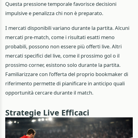
Questa pressione temporale favorisce decisioni
impulsive e penalizza chi non è preparato.
I mercati disponibili variano durante la partita. Alcuni
mercati pre-match, come i risultati esatti meno
probabili, possono non essere più offerti live. Altri
mercati specifici del live, come il prossimo gol o il
prossimo corner, esistono solo durante la partita.
Familiarizzare con l’offerta del proprio bookmaker di
riferimento permette di pianificare in anticipo quali
opportunità cercare durante il match.
Strategie Live Efficaci