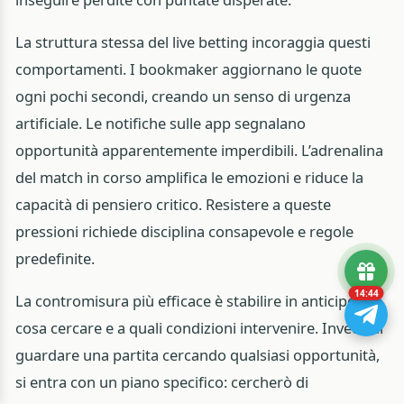
La struttura stessa del live betting incoraggia questi
comportamenti. I bookmaker aggiornano le quote
ogni pochi secondi, creando un senso di urgenza
artificiale. Le notifiche sulle app segnalano
opportunità apparentemente imperdibili. L’adrenalina
del match in corso amplifica le emozioni e riduce la
capacità di pensiero critico. Resistere a queste
pressioni richiede disciplina consapevole e regole
predefinite.
14:43
La contromisura più efficace è stabilire in anticipo
cosa cercare e a quali condizioni intervenire. Invece di
guardare una partita cercando qualsiasi opportunità,
si entra con un piano specifico: cercherò di