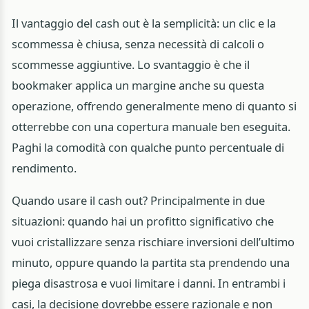
Il vantaggio del cash out è la semplicità: un clic e la
scommessa è chiusa, senza necessità di calcoli o
scommesse aggiuntive. Lo svantaggio è che il
bookmaker applica un margine anche su questa
operazione, offrendo generalmente meno di quanto si
otterrebbe con una copertura manuale ben eseguita.
Paghi la comodità con qualche punto percentuale di
rendimento.
Quando usare il cash out? Principalmente in due
situazioni: quando hai un profitto significativo che
vuoi cristallizzare senza rischiare inversioni dell’ultimo
minuto, oppure quando la partita sta prendendo una
piega disastrosa e vuoi limitare i danni. In entrambi i
casi, la decisione dovrebbe essere razionale e non