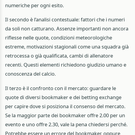
numeriche per ogni esito.
Il secondo è l’analisi contestuale: fattori che i numeri
da soli non catturano. Assenze importanti non ancora
riflesse nelle quote, condizioni meteorologiche
estreme, motivazioni stagionali come una squadra già
retrocessa o già qualificata, cambi di allenatore
recenti. Questi elementi richiedono giudizio umano e
conoscenza del calcio.
Il terzo è il confronto con il mercato: guardare le
quote di diversi bookmaker e dei betting exchange
per capire dove si posiziona il consenso del mercato.
Se la maggior parte dei bookmaker offre 2.00 per un
evento e uno offre 2.30, vale la pena chiedersi perché.
Potrebbe essere un errore del bookmaker, oppure