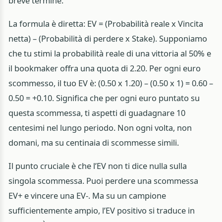
breve termine.
La formula è diretta: EV = (Probabilità reale x Vincita
netta) – (Probabilità di perdere x Stake). Supponiamo
che tu stimi la probabilità reale di una vittoria al 50% e
il bookmaker offra una quota di 2.20. Per ogni euro
scommesso, il tuo EV è: (0.50 x 1.20) – (0.50 x 1) = 0.60 –
0.50 = +0.10. Significa che per ogni euro puntato su
questa scommessa, ti aspetti di guadagnare 10
centesimi nel lungo periodo. Non ogni volta, non
domani, ma su centinaia di scommesse simili.
Il punto cruciale è che l’EV non ti dice nulla sulla
singola scommessa. Puoi perdere una scommessa
EV+ e vincere una EV-. Ma su un campione
sufficientemente ampio, l’EV positivo si traduce in