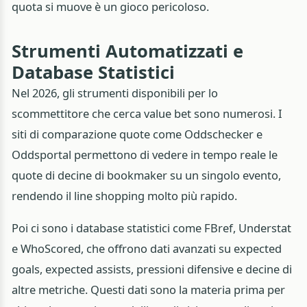
quota si muove è un gioco pericoloso.
Strumenti Automatizzati e
Database Statistici
Nel 2026, gli strumenti disponibili per lo
scommettitore che cerca value bet sono numerosi. I
siti di comparazione quote come Oddschecker e
Oddsportal permettono di vedere in tempo reale le
quote di decine di bookmaker su un singolo evento,
rendendo il line shopping molto più rapido.
Poi ci sono i database statistici come FBref, Understat
e WhoScored, che offrono dati avanzati su expected
goals, expected assists, pressioni difensive e decine di
altre metriche. Questi dati sono la materia prima per