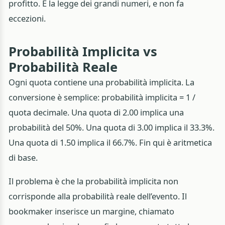
profitto. È la legge dei grandi numeri, e non fa
eccezioni.
Probabilità Implicita vs
Probabilità Reale
Ogni quota contiene una probabilità implicita. La
conversione è semplice: probabilità implicita = 1 /
quota decimale. Una quota di 2.00 implica una
probabilità del 50%. Una quota di 3.00 implica il 33.3%.
Una quota di 1.50 implica il 66.7%. Fin qui è aritmetica
di base.
Il problema è che la probabilità implicita non
corrisponde alla probabilità reale dell’evento. Il
bookmaker inserisce un margine, chiamato