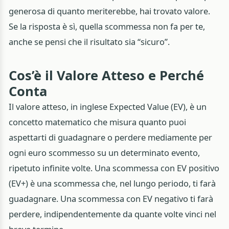
generosa di quanto meriterebbe, hai trovato valore.
Se la risposta è sì, quella scommessa non fa per te,
anche se pensi che il risultato sia “sicuro”.
Cos’è il Valore Atteso e Perché
Conta
Il valore atteso, in inglese Expected Value (EV), è un
concetto matematico che misura quanto puoi
aspettarti di guadagnare o perdere mediamente per
ogni euro scommesso su un determinato evento,
ripetuto infinite volte. Una scommessa con EV positivo
(EV+) è una scommessa che, nel lungo periodo, ti farà
guadagnare. Una scommessa con EV negativo ti farà
perdere, indipendentemente da quante volte vinci nel