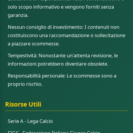
solo scopo informativo e vengono forniti senza
garanzia.
Nessun consiglio di investimento: I contenuti non
costituiscono una raccomandazione o sollecitazione
a piazzare scommesse.
Tempestività: Nonostante un'attenta revisione, le
informazioni potrebbero diventare obsolete.
Responsabilità personale: Le scommesse sono a
proprio rischio.
Risorse Utili
Serie A - Lega Calcio
FIGC - Federazione Italiana Giuoco Calcio