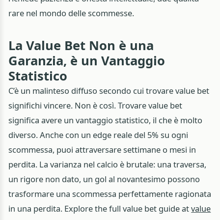
rare nel mondo delle scommesse.
La Value Bet Non è una
Garanzia, è un Vantaggio
Statistico
C’è un malinteso diffuso secondo cui trovare value bet
significhi vincere. Non è così. Trovare value bet
significa avere un vantaggio statistico, il che è molto
diverso. Anche con un edge reale del 5% su ogni
scommessa, puoi attraversare settimane o mesi in
perdita. La varianza nel calcio è brutale: una traversa,
un rigore non dato, un gol al novantesimo possono
trasformare una scommessa perfettamente ragionata
in una perdita. Explore the full value bet guide at
value