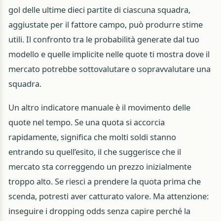
gol delle ultime dieci partite di ciascuna squadra,
aggiustate per il fattore campo, può produrre stime
utili. Il confronto tra le probabilità generate dal tuo
modello e quelle implicite nelle quote ti mostra dove il
mercato potrebbe sottovalutare o sopravvalutare una
squadra.
Un altro indicatore manuale è il movimento delle
quote nel tempo. Se una quota si accorcia
rapidamente, significa che molti soldi stanno
entrando su quell’esito, il che suggerisce che il
mercato sta correggendo un prezzo inizialmente
troppo alto. Se riesci a prendere la quota prima che
scenda, potresti aver catturato valore. Ma attenzione:
inseguire i dropping odds senza capire perché la